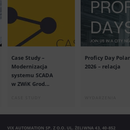
Case Study –
Proficy Day Pola
Modernizacja
2026 – relacja
systemu SCADA
w ZWiK Grod...
CASE STUDY
WYDARZENIA
VIX AUTOMATION SP. Z O.O. UL. ŻELIWNA 43, 40-852