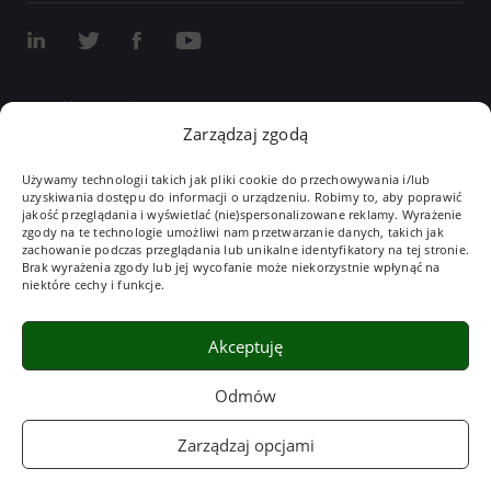
Współpraca z integratorami
Zarządzaj zgodą
Współpraca dydaktyczna
Używamy technologii takich jak pliki cookie do przechowywania i/lub
Dla studenta
uzyskiwania dostępu do informacji o urządzeniu. Robimy to, aby poprawić
jakość przeglądania i wyświetlać (nie)spersonalizowane reklamy. Wyrażenie
zgody na te technologie umożliwi nam przetwarzanie danych, takich jak
Kariera
zachowanie podczas przeglądania lub unikalne identyfikatory na tej stronie.
Potrzebujesz pomocy technicznej?
Brak wyrażenia zgody lub jej wycofanie może niekorzystnie wpłynąć na
niektóre cechy i funkcje.
dt@vix.com.pl
32 782 71 98
Akceptuję
Wydarzenia
CSR
Polityka prywatności
Mapa strony
Odmów
Zarządzaj opcjami
Jesteśmy Autoryzowanym
Dystrybutorem Oprogramowania i