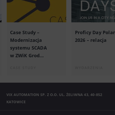
Case Study –
Proficy Day Pola
Modernizacja
2026 – relacja
systemu SCADA
w ZWiK Grod...
CASE STUDY
WYDARZENIA
VIX AUTOMATION SP. Z O.O. UL. ŻELIWNA 43, 40-852
KATOWICE