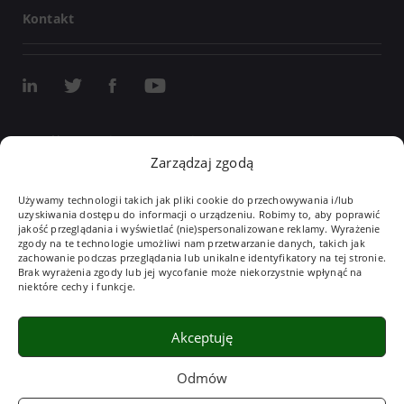
Kontakt
Współpraca z integratorami
Zarządzaj zgodą
Współpraca dydaktyczna
Używamy technologii takich jak pliki cookie do przechowywania i/lub
Dla studenta
uzyskiwania dostępu do informacji o urządzeniu. Robimy to, aby poprawić
jakość przeglądania i wyświetlać (nie)spersonalizowane reklamy. Wyrażenie
zgody na te technologie umożliwi nam przetwarzanie danych, takich jak
Kariera
zachowanie podczas przeglądania lub unikalne identyfikatory na tej stronie.
Potrzebujesz pomocy technicznej?
Brak wyrażenia zgody lub jej wycofanie może niekorzystnie wpłynąć na
niektóre cechy i funkcje.
dt@vix.com.pl
32 782 71 98
Akceptuję
Wydarzenia
CSR
Polityka prywatności
Mapa strony
Odmów