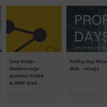
Case Study –
Proficy Day Pola
Modernizacja
2026 – relacja
systemu SCADA
w ZWiK Grod...
CASE STUDY
WYDARZENIA