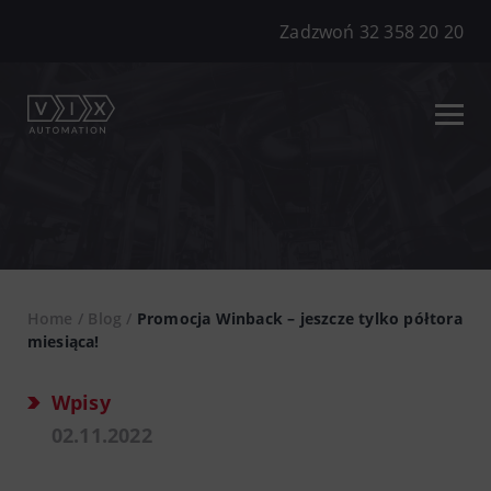
Zadzwoń 32 358 20 20
Home
/
Blog
/
Promocja Winback – jeszcze tylko półtora
miesiąca!
Wpisy
02.11.2022