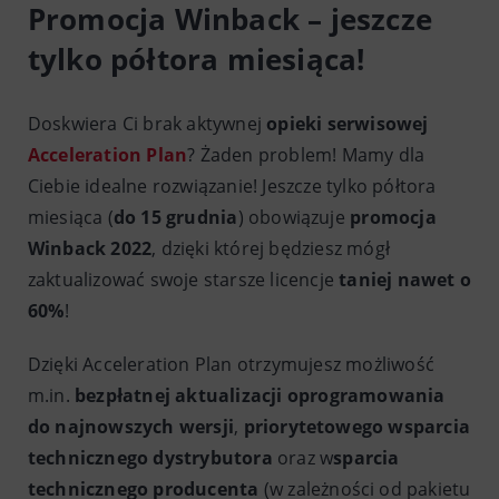
Promocja Winback – jeszcze
tylko półtora miesiąca!
Doskwiera Ci brak aktywnej
opieki serwisowej
Acceleration Plan
? Żaden problem! Mamy dla
Ciebie idealne rozwiązanie! Jeszcze tylko półtora
miesiąca (
do 15 grudnia
) obowiązuje
promocja
Winback 2022
, dzięki której będziesz mógł
zaktualizować swoje starsze licencje
taniej nawet o
60%
!
Dzięki Acceleration Plan otrzymujesz możliwość
m.in.
bezpłatnej aktualizacji oprogramowania
do najnowszych wersji
,
priorytetowego wsparcia
technicznego dystrybutora
oraz w
sparcia
technicznego producenta
(w zależności od pakietu